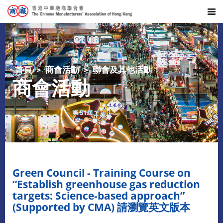
首頁
商會活動
聯會及其他活動
商會活動
Green Council - Training Course on
“Establish greenhouse gas reduction
targets: Science-based approach”
(Supported by CMA) 請瀏覽英文版本