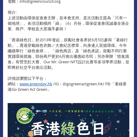
電郵：info@greencouncil.org
簡介:
上述活動由環保促進會主辦，並本會支持。是次活動主題為「只有一
個地球」。各項活動橫跨「綠」（6）月份，環保促進會現誠邀全港企
業、商戶、學校及大眾攜手參與！
「香港綠色日」於2013年發起，鼓勵社會各界於6月5日參與「著綠行
動」，透過穿戴綠色衣飾／大會紀念襟章，向身邊人宣揚環保。今年
繼續舉行「綠色食肆」、「綠色商店」及「綠色承諾」鼓勵不同行業
實踐環保措施，部份商戶更於6月推出優惠給市民；另亦舉辦「惜食識
食』有營烹飪大賽、Our Mr. Green NFT設計比賽等多項學界活動，並
即將於社交平台推出活動。
詳情請瀏覽以下平台：
網站：
www.greenday.hk
/IG：@gogreenactgreen.hk/ FB:「著綠香
港Go Green Act Green」