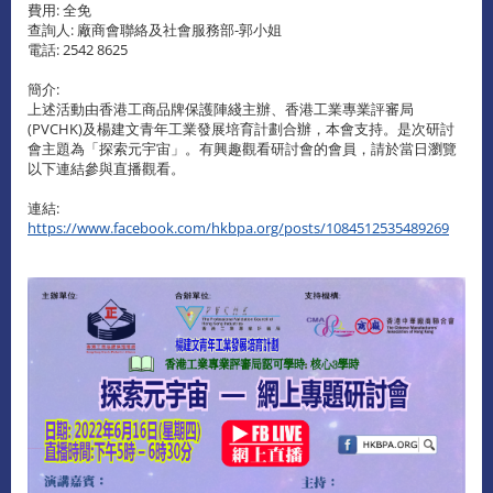
費用: 全免
查詢人: 廠商會聯絡及社會服務部-郭小姐
電話: 2542 8625
簡介:
上述活動由香港工商品牌保護陣綫主辦、香港工業專業評審局
(PVCHK)及楊建文青年工業發展培育計劃合辦，本會支持。是次研討
會主題為「探索元宇宙」。有興趣觀看研討會的會員，請於當日瀏覽
以下連結參與直播觀看。
連結:
https://www.facebook.com/hkbpa.org/posts/1084512535489269