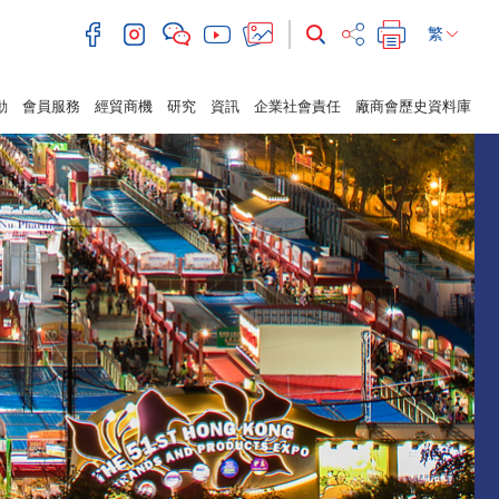
繁
動
會員服務
經貿商機
研究
資訊
企業社會責任
廠商會歷史資料庫