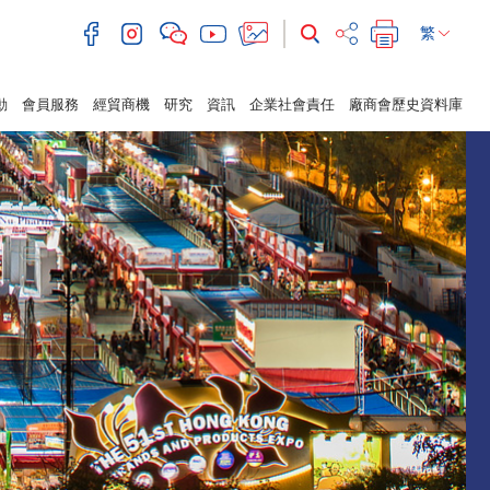
繁
動
會員服務
經貿商機
研究
資訊
企業社會責任
廠商會歷史資料庫