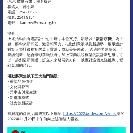
備註: 數量有限，報名從速
聯絡人：郭小姐
電話：2542 8625
傳真: 2541 8154
電郵： kammy@cma.org.hk
簡介：
上述活動由香港設計中心主辦，本會支持。活動以「
設計求變
」為主
題，將帶來新願景、激發領導力、推動創意浪潮及新趨勢，展示設計
對於人類社會福祉的莫大貢獻，成就美好未來。 透過跨界別學習、可
持續創新，配合環球前瞻視野，加上荷蘭跳脫框架的設計新思維，可
以一起創造新機遇，訂立未來發展的方向，以應對這個充滿挑戰，變
幻莫測的時代。
活動將聚焦以下五大熱門議題:
• 重塑品牌價值
• 文化與都市
• 元宇宙與元生活
• 新都市模式
• 社會創新設計
有興趣的會員，請瀏覽以下網址:
https://2022.bodw.com/zh-hk
請於
2022年11月29日中午前向上述聯絡人報名。