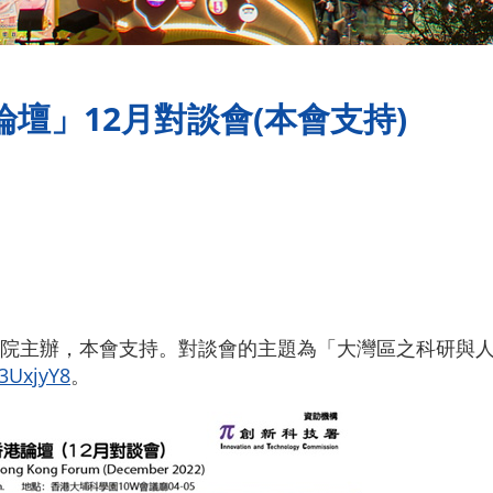
壇」12月對談會(本會支持)
院主辦，本會支持。對談會的主題為「大灣區之科研與
E3UxjyY8
。