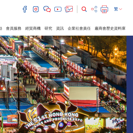
繁
動
會員服務
經貿商機
研究
資訊
企業社會責任
廠商會歷史資料庫