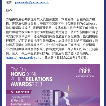
電郵：
prawards@prpa.com.hk
簡介
獎項由香港公共關係專業人員協會主辦，本會支持，旨在為嘉許機
構、團隊及公關從業員，表揚其在籌劃和執行公關計劃的卓越效益，
協助機構取得成功 - 實現聯通業界，成就卓越；提升大眾了解公關在
協助機構達致策略目標方面所擔當的重要角色；展示公關如何在瞬息
萬變的市場環境中，透過加強與持份者溝通和深化關係，協助機構把
握機遇，從而更有效地產生業務果效，為目標受眾創造更高價值；協
助提高香港的公關專業水平，令公關行業能為工商機構、公營機構、
非政府組織以至社會的發展，作出更大貢獻。獎項類別分為：公關案
例、個人、專上學生及特別獎項。詳情及報名請登入獎項網址：
https://hkprawards.com/
。截止報名日期為2023年5月17日。