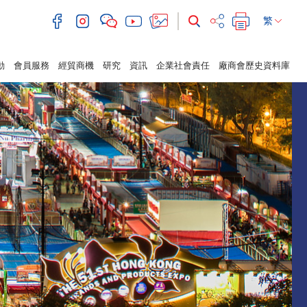
繁
動
會員服務
經貿商機
研究
資訊
企業社會責任
廠商會歷史資料庫