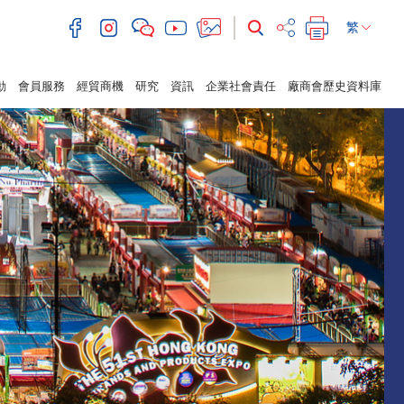
繁
動
會員服務
經貿商機
研究
資訊
企業社會責任
廠商會歷史資料庫