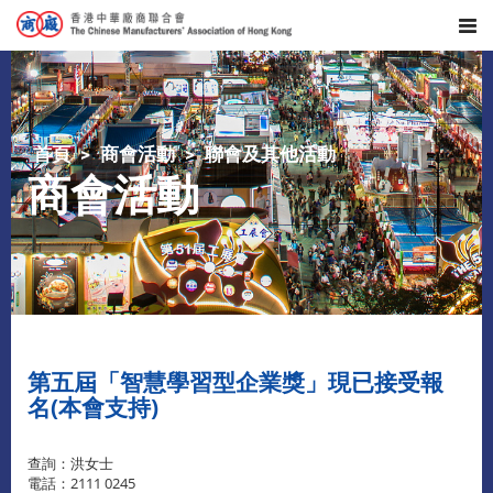
首頁
商會活動
聯會及其他活動
商會活動
第五屆「智慧學習型企業獎」現已接受報
名(本會支持)
查詢：洪女士
電話：2111 0245