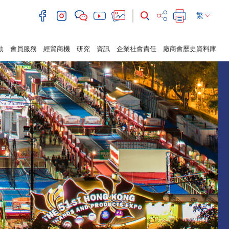
繁
動
會員服務
經貿商機
研究
資訊
企業社會責任
廠商會歷史資料庫