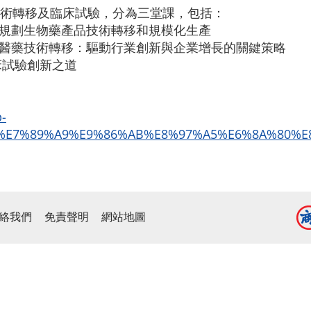
術轉移及臨床試驗，分為三堂課，包括：
成功規劃生物藥產品技術轉移和規模化生產
生物醫藥技術轉移：驅動行業創新與企業增長的關鍵策略
臨床試驗創新之道
p-
%E7%89%A9%E9%86%AB%E8%97%A5%E6%8A%80%E
絡我們
免責聲明
網站地圖