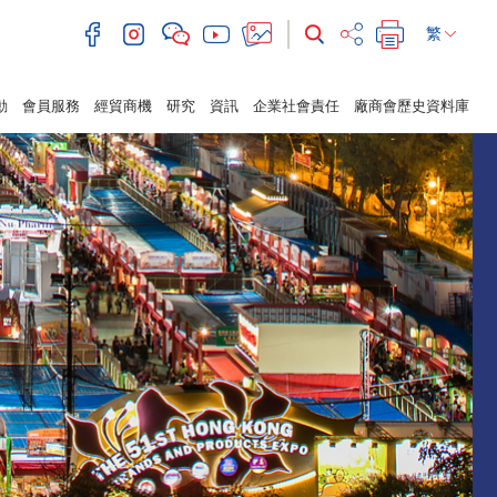
繁
動
會員服務
經貿商機
研究
資訊
企業社會責任
廠商會歷史資料庫