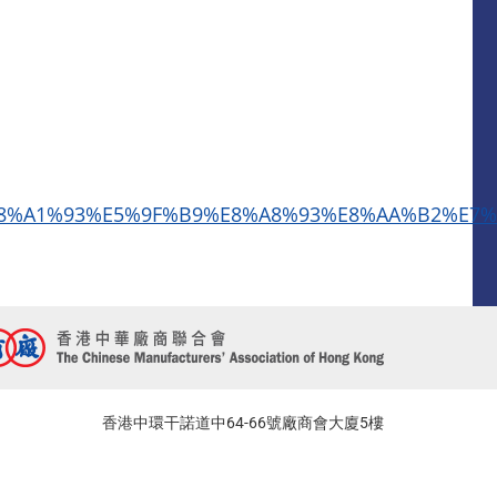
8%A1%93%E5%9F%B9%E8%A8%93%E8%AA%B2%E7
香港中環干諾道中64-66號廠商會大廈5樓