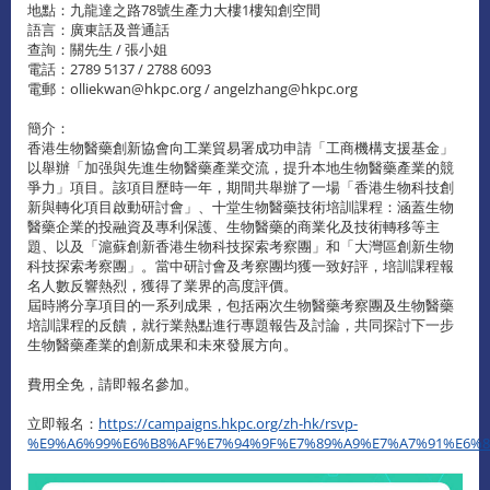
地點：九龍達之路78號生產力大樓1樓知創空間
語言：廣東話及普通話
查詢：關先生 / 張小姐
電話：2789 5137 / 2788 6093
電郵：olliekwan@hkpc.org / angelzhang@hkpc.org
簡介：
香港生物醫藥創新協會向工業貿易署成功申請「工商機構支援基金」
以舉辦「加强與先進生物醫藥產業交流，提升本地生物醫藥產業的競
爭力」項目。該項目歷時一年，期間共舉辦了一場「香港生物科技創
新與轉化項目啟動研討會」、十堂生物醫藥技術培訓課程：涵蓋生物
醫藥企業的投融資及專利保護、生物醫藥的商業化及技術轉移等主
題、以及「滬蘇創新香港生物科技探索考察團」和「大灣區創新生物
科技探索考察團」。當中研討會及考察團均獲一致好評，培訓課程報
名人數反響熱烈，獲得了業界的高度評價。
屆時將分享項目的一系列成果，包括兩次生物醫藥考察團及生物醫藥
培訓課程的反饋，就行業熱點進行專題報告及討論，共同探討下一步
生物醫藥產業的創新成果和未來發展方向。
費用全免，請即報名參加。
立即報名：
https://campaigns.hkpc.org/zh-hk/rsvp-
%E9%A6%99%E6%B8%AF%E7%94%9F%E7%89%A9%E7%A7%91%E6%