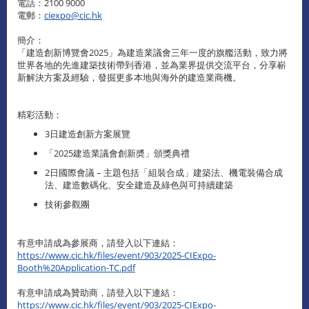
電話：2100 9000
電郵：
ciexpo@cic.hk
簡介：
「建造創新博覽會2025」為建造業議會三年一度的旗艦活動，致力將
世界各地的先進建築技術帶到香港，並為業界提供交流平台，分享嶄
新解決方案及經驗，發掘更多本地與海外的建造業商機。
精彩活動：
3日建造創新方案展覽
「2025建造業議會創新奬」頒獎典禮
2日國際會議 – 主題包括「組裝合成」建築法、機電裝備合成
法、建造數碼化、安全建造及綠色與可持續建築
技術參觀團
有意申請成為參展商，請登入以下連結：
https://www.cic.hk/files/event/903/2025-CIExpo-
Booth%20Application-TC.pdf
有意申請成為贊助商，請登入以下連結：
https://www.cic.hk/files/event/903/2025-CIExpo-