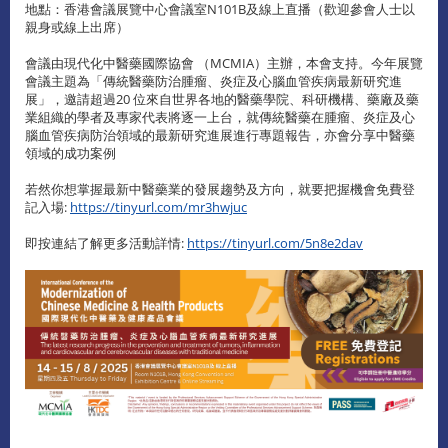
地點：香港會議展覽中心會議室N101B及線上直播（歡迎參會人士以
親身或線上出席）
會議由現代化中醫藥國際協會 （MCMIA）主辦，本會支持。今年展覽
會議主題為「傳統醫藥防治腫瘤、炎症及心腦血管疾病最新研究進
展」，邀請超過20 位來自世界各地的醫藥學院、科研機構、藥廠及藥
業組織的學者及專家代表將逐一上台，就傳統醫藥在腫瘤、炎症及心
腦血管疾病防治領域的最新研究進展進行專題報告，亦會分享中醫藥
領域的成功案例
若然你想掌握最新中醫藥業的發展趨勢及方向，就要把握機會免費登
記入場:
https://tinyurl.com/mr3hwjuc
即按連結了解更多活動詳情:
https://tinyurl.com/5n8e2dav