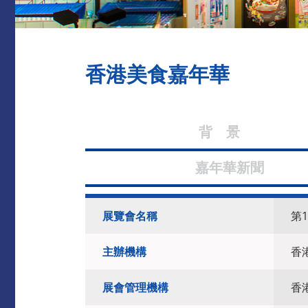
香港美食嘉年華
背 
嘉年華新
展覽會名稱
第
主辦機構
香
展會管理機構
香