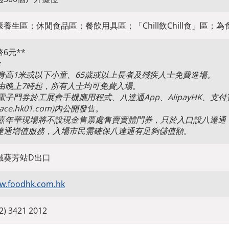
康養生區；休閒食品區；餐飲用具區；「Chill飲Chill食」區；為食
6元**
：
1)身高1米或以下小童、65歲或以上長者及殘疾人士免費進場。
2)由晚上7時起，所有人士均可免費入場。
3)電子門券於工展會手機應用程式、八達通App、AlipayHK、支付
pace.hk01.com)內公開發售。
4)嘉年華現場將不設現金售票處售賣實體門券，只於入口設八達
達通增值服務，入場市民需確保八達通有足夠儲值額。
鐵葵芳站D出口
w.foodhk.com.hk
2) 3421 2012