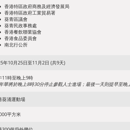
香港特區政府商務及經濟發展局
香港特區政府工業貿易署
葵青區議會
葵青民政事務處
香港餐飲聯業協會
香港食品委員會
南北行公所
25年10月25日至11月2日 (共9天)
午11時至晚上9時
嘉年華將於晚上8時30分停止參觀人士進場；最後一天則提早至晚上
港葵涌運動場
,000平方米
過300個戶外攤位