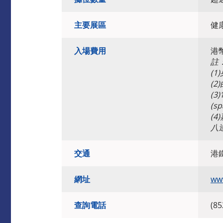
主要展區
健
入場費用
港幣
註
(
(
(
(s
(
八
交通
港
網址
ww
查詢電話
(85