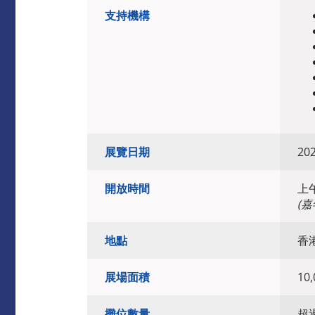
支持機構
展覽日期
20
開放時間
上
(
地點
香
展場面積
10
攤位數量
超