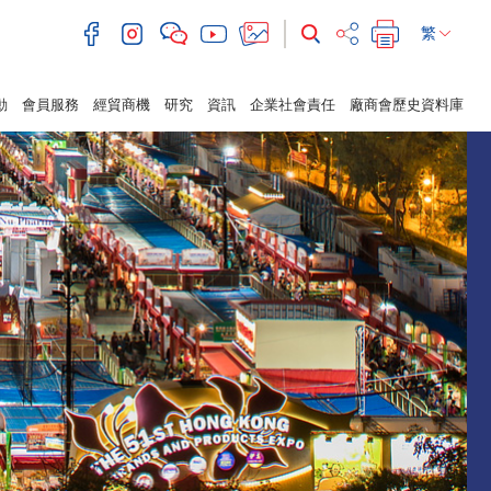
繁
動
會員服務
經貿商機
研究
資訊
企業社會責任
廠商會歷史資料庫