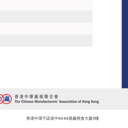
香港中環干諾道中64-66號廠商會大廈5樓