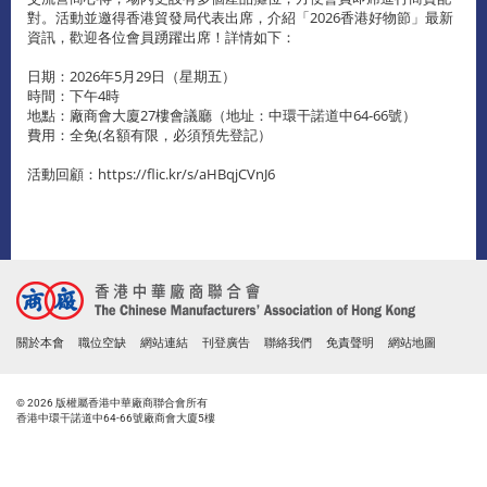
對。活動並邀得香港貿發局代表出席，介紹「2026香港好物節」最新
資訊，歡迎各位會員踴躍出席！詳情如下：
日期：2026年5月29日（星期五）
時間：下午4時
地點：廠商會大廈27樓會議廳（地址：中環干諾道中64-66號）
費用：全免(名額有限，必須預先登記）
活動回顧：https://flic.kr/s/aHBqjCVnJ6
關於本會
職位空缺
網站連結
刊登廣告
聯絡我們
免責聲明
網站地圖
© 2026 版權屬香港中華廠商聯合會所有
香港中環干諾道中64-66號廠商會大廈5樓