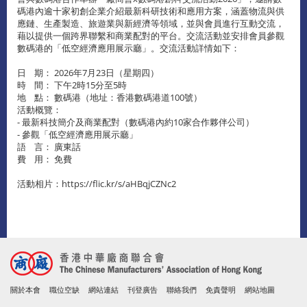
碼港內逾十家初創企業介紹最新科研技術和應用方案，涵蓋物流與供
應鏈、生產製造、旅遊業與新經濟等領域，並與會員進行互動交流，
藉以提供一個跨界聯繫和商業配對的平台。交流活動並安排會員參觀
數碼港的「低空經濟應用展示廳」。交流活動詳情如下：
日 期：
2026年7月23日（星期四）
時 間：
下午2時15分至5時
地 點：
數碼港（地址：香港數碼港道100號）
活動概覽：
- 
最新科技簡介及商業配對（數碼港內約10家合作夥伴公司）
- 參觀「低空經濟應用展示廳」
語 言：
廣東話
費 用：
免費
活動相片：https://flic.kr/s/aHBqjCZNc2
關於本會
職位空缺
網站連結
刊登廣告
聯絡我們
免責聲明
網站地圖