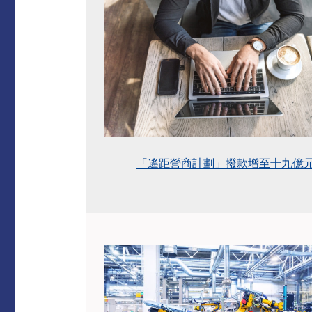
「遙距營商計劃」撥款增至十九億