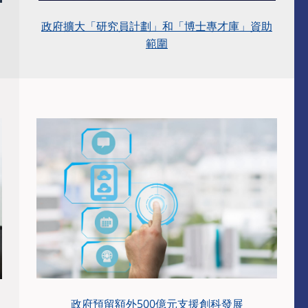
政府擴大「研究員計劃」和「博士專才庫」資助
範圍
政府預留額外500億元支援創科發展