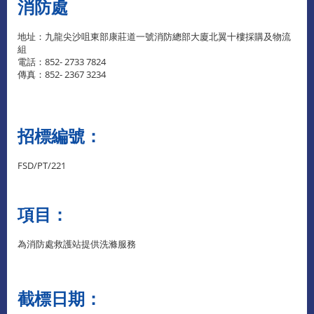
消防處
地址：九龍尖沙咀東部康莊道一號消防總部大廈北翼十樓採購及物流
組
電話：852- 2733 7824
傳真：852- 2367 3234
招標編號：
FSD/PT/221
項目：
為消防處救護站提供洗滌服務
截標日期：