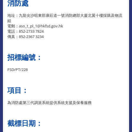
消防處
地址：九龍尖沙咀東部康莊道一號消防總部大廈北翼十樓採購及物流
組
電郵：aso_t_pl_1@hkfsd.gov.hk
電話：852-2733 7824
傳真：852-2367 3234
招標編號：
FSD/PT/228
項目：
為消防處第三代調派系統提供系統支援及保養服務
截標日期：