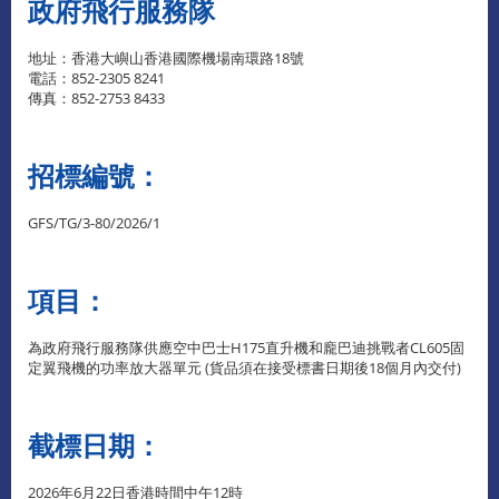
政府飛行服務隊
地址：香港大嶼山香港國際機場南環路18號
電話：852-2305 8241
傳真：852-2753 8433
招標編號：
GFS/TG/3-80/2026/1
項目：
為政府飛行服務隊供應空中巴士H175直升機和龐巴迪挑戰者CL605固
定翼飛機的功率放大器單元 (貨品須在接受標書日期後18個月內交付)
截標日期：
2026年6月22日香港時間中午12時