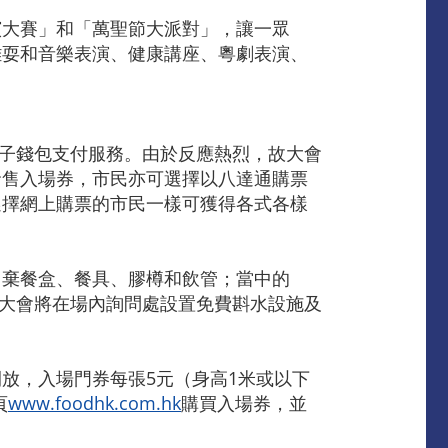
演大賽」和「萬聖節大派對」，讓一眾
雜耍和音樂表演、健康講座、粵劇表演、
場推出電子錢包支付服務。由於反應熱烈，故大會
發售入場券，市民亦可選擇以八達通購票
選擇網上購票的市民一樣可獲得各式各樣
即棄餐盒、餐具、膠樽和飲管；當中的
，大會將在場內詢問處設置免費斟水設施及
開放，入場門券每張5元（身高1米或以下
頁
www.foodhk.com.hk
購買入場券，並