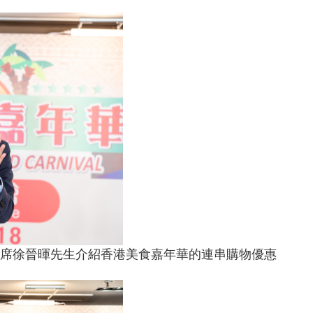
席徐晉暉先生介紹香港美食嘉年華的連串購物優惠