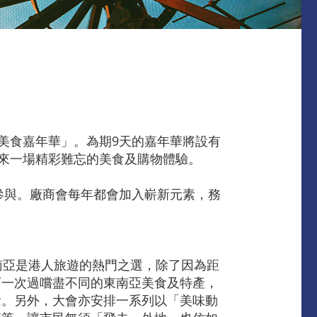
港美食嘉年華」。為期9天的嘉年華將設有
帶來一場精彩難忘的美食及購物體驗。
參與。廠商會每年都會加入嶄新元素，務
南亞是港人旅遊的熱門之選，除了因為距
可一次過嚐盡不同的東南亞美食及特產，
念。另外，大會亦安排一系列以「美味動