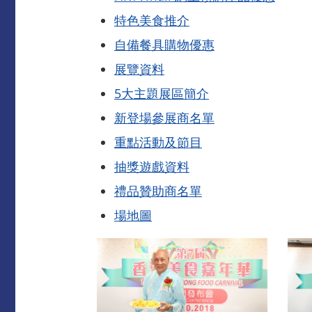
特色美食推介
自備餐具購物優惠
展覽資料
5大主題展區簡介
新登場參展商名單
重點活動及節目
抽獎遊戲資料
禮品贊助商名單
場地圖