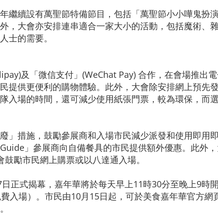
年繼續設有萬聖節特備節目，包括「萬聖節小小嘩鬼扮
外，大會亦安排連串適合一家大小的活動，包括魔術、
人士的需要。
pay)及「微信支付」(WeChat Pay) 合作，在會
民提供更便利的購物體驗。此外，大會除安排網上預先
隊入場的時間，還可減少使用紙張門票，較為環保，而
廢」措施，鼓勵參展商和入場市民減少派發和使用即用
Guide」參展商向自備餐具的市民提供額外優惠。此外
大會鼓勵市民網上購票或以八達通入場。
7日正式揭幕，嘉年華將於每天早上11時30分至晚上9時
費入場）。市民由10月15日起，可於美食嘉年華官方網
。