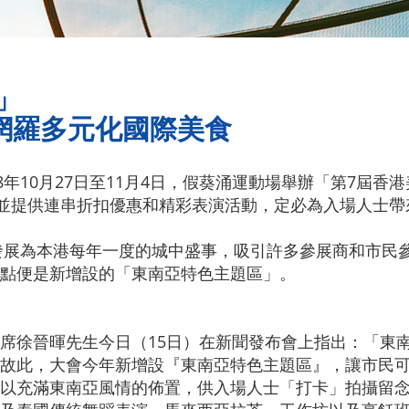
」
網羅多元化國際美食
8年10月27日至11月4日，假葵涌運動場舉辦「第7屆香
，並提供連串折扣優惠和精彩表演活動，定必為入場人士
已發展為本港每年一度的城中盛事，吸引許多參展商和市民
點便是新增設的「東南亞特色主題區」。
席徐晉暉先生今日（15日）在新聞發布會上指出：「東
故此，大會今年新增設『東南亞特色主題區』，讓市民
以充滿東南亞風情的佈置，供入場人士「打卡」拍攝留