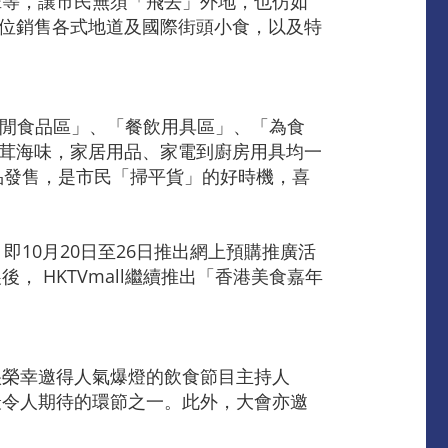
班等，讓市民無須「飛去」外地，也仿如
個攤位銷售各式地道及國際街頭小食，以及特
休閒食品區」、「餐飲用具區」、「為食
參茸海味，家居用品、家電到廚房用具均一
品發售，是市民「掃平貨」的好時機，喜
即10月20日至26日推出網上預購推廣活
 HKTVmall繼續推出「香港美食嘉年
很榮幸邀得人氣爆燈的飲食節目主持人
最令人期待的環節之一。此外，大會亦邀