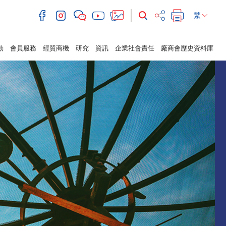
繁
動
會員服務
經貿商機
研究
資訊
企業社會責任
廠商會歷史資料庫