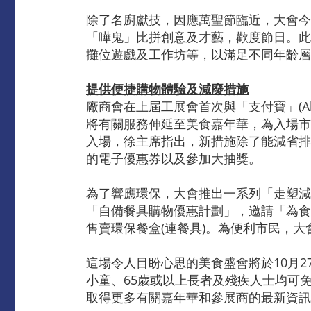
除了名廚獻技，因應萬聖節臨近，大會今
「嘩鬼」比拼創意及才藝，歡度節日。此
攤位遊戲及工作坊等，以滿足不同年齡層
提供便捷購物體驗及減廢措施
廠商會在上屆工展會首次與「支付寶」(Ali
將有關服務伸延至美食嘉年華，為入場市
入場，徐主席指出，新措施除了能減省排
的電子優惠券以及參加大抽獎。
為了響應環保，大會推出一系列「走塑減
「自備餐具購物優惠計劃」，邀請「為食
售賣環保餐盒(連餐具)。為便利市民，
這場令人目盼心思的美食盛會將於10月2
小童、65歲或以上長者及殘疾人士均可免
取得更多有關嘉年華和參展商的最新資訊