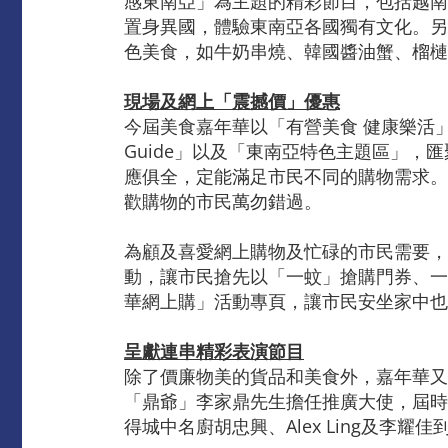
感東南亞」為主題的精彩節目，包括越南
置身異國，體驗東南亞各國獨有文化。另一
色美食，如牛奶串燒、韓國醬油蟹、榴槤
現場及網上「震撼價」優惠
今屆美食嘉年華以「有營美食 健康樂活
Guide」以及「東南亞特色主題區」
應俱全，定能滿足市民不同的購物需求。
歡購物的市民萬勿錯過。
為顧及喜愛網上購物及忙碌的市民需要，大
動，讓市民搶先以「一蚊」搶購門券、一折
華網上購」活動專頁，讓市民安坐家中也
呈獻連串精彩表演節目
除了價廉物美的貨品和美食外，嘉年華又
「鼎爺」李家鼎先生擔任推廣大使，屆時
得城中名廚胡忠興、Alex Ling及李耀