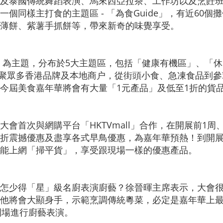
及泰國傳統舞蹈表演、馬來西亞拉茶、工作坊以及烹飪
個同樣主打食的主題區 - 「為食Guide」，有近60
薄餅、紫薯手抓餅等，帶來新奇的味覺享受。
」為主題，分布於5大主題區，包括「健康有機區」、「
，匯聚眾多香港品牌及本地商户，從街頭小食、急凍食品到
今屆美食嘉年華將會有大量「1元產品」及低至1折的貨
會首次與網購平台「HKTVmall」合作，在開展前1周、
震撼優惠及盡享各式早鳥優惠，為嘉年華預熱！到開展後，
能上網「掃平貨」，享受跟現場一樣的優惠產品。
怎少得「星」級名廚表演廚藝？徐晉暉主席表示，大會
他將會大顯身手，示範烹調傳統粵菜，必定是嘉年華上
佳到場進行廚藝表演。