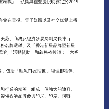
頭戲」—頒獎典禮暨慶祝晚宴定於2019
亦會在電視、電子媒體以及社交媒體上播
甄美薇、商務及經濟發展局副局長陳百
服務名牌選舉」及「香港新星品牌暨新星
選舉的「活動贊助」和義務核數師；「六福
得，包括「鯉魚門‧紹香園」經理柳程偉、
。
別和行業的精英，組成一個強大的陣容。
亦帶領香港品牌參與印尼、印度、阿聯