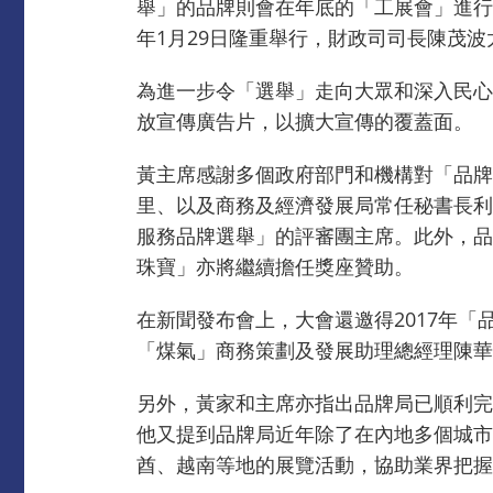
舉」的品牌則會在年底的「工展會」進行
年1月29日隆重舉行，財政司司長陳茂
為進一步令「選舉」走向大眾和深入民心
放宣傳廣告片，以擴大宣傳的覆蓋面。
黃主席感謝多個政府部門和機構對「品牌
里、以及商務及經濟發展局常任秘書長利
服務品牌選舉」的評審團主席。此外，品
珠寶」亦將繼續擔任獎座贊助。
在新聞發布會上，大會還邀得2017年
「煤氣」商務策劃及發展助理總經理陳華娟
另外，黃家和主席亦指出品牌局已順利完
他又提到品牌局近年除了在內地多個城市
酋、越南等地的展覽活動，協助業界把握