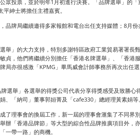
公眾投票，並於明年1月初進行決賽。「品牌選舉」的「重
波太平紳士將擔任主禮嘉賓。
，品牌局繼續邀得多家報館和電台出任支持媒體；8月份
選舉」的大力支持，特別多謝特區政府工業貿易署署長
敏貞，他們將繼續分別擔任「香港名牌選舉」、「香港
牌局亦很感激「KPMG」畢馬威會計師事務所再次出任
「品牌選舉」各選舉的得獎公司代表分享得獎感受及致勝心
、「納司」董事郭姮菁及「cafe330」總經理黃素娟等
成了理事會的換屆工作，新一屆的理事會滙集了不同界
舉辦「香港品牌節」等大型的綜合性品牌推廣項目外，
「一帶一路」的商機。