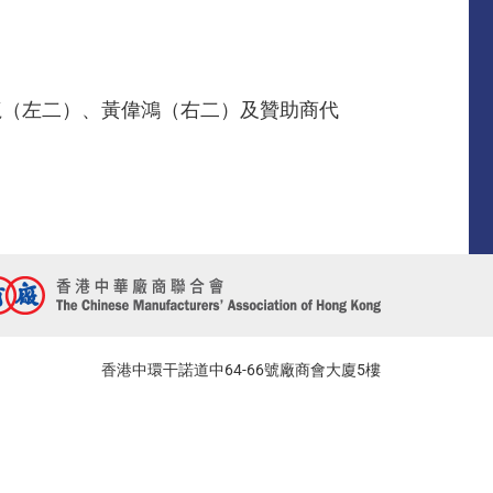
龍（左二）、黃偉鴻（右二）及贊助商代
香港中環干諾道中64-66號廠商會大廈5樓