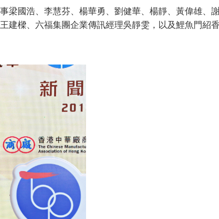
事梁國浩、李慧芬、楊華勇、劉健華、楊靜、黃偉雄、
王建樑、六福集團企業傳訊經理吳靜雯，以及鯉魚門紹