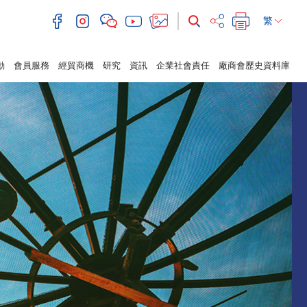
繁
動
會員服務
經貿商機
研究
資訊
企業社會責任
廠商會歷史資料庫