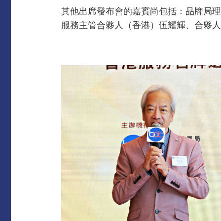
其他出席發布會的嘉賓尚包括：品牌局理
服務主管合夥人（香港）伍耀輝、合夥人