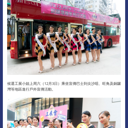
候選工展小姐上周六（12月3日）乘坐宣傳巴士到尖沙咀、旺角及銅鑼
灣等地區進行戶外宣傳活動。