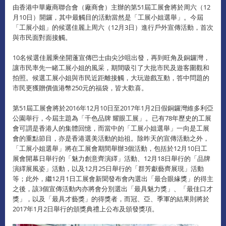
由香港中華廠商聯合會（廠商會）主辦的第51屆工展會將於周六（12
月10日）開鑼，其中最觸目的活動當然是「工展小姐選舉」。今屆
「工展小姐」的候選佳麗上周六（12月3日）進行戶外宣傳活動，首次
與市民面對面接觸。
10名候選佳麗乘坐開蓬宣傳巴士由尖沙咀出發，再到旺角及銅鑼灣，
讓市民率先一睹工展小姐的風采，期間吸引了大批市民及遊客圍觀和
拍照。候選工展小姐與市民近距離接觸，大玩遊戲互動，答中問題的
市民更獲贈價值港幣250元的福袋，皆大歡喜。
第51屆工展會將於2016年12月10日至2017年1月2日假銅鑼灣維多利亞
公園舉行，今屆主題為「千色品牌 耀眼工展」。已有78年歷史的工展
會可謂是香港人的集體回憶，而當中的「工展小姐選舉」一向是工展
會的重點節目，亦是香港選美活動的始祖。除昨天的宣傳活動之外，
「工展小姐選舉」將在工展會期間舉辦3個活動，包括於12月10日工
展會開幕日舉行的「魅力創意齊演繹」活動、12月18日舉行的「品牌
演繹展風姿」活動，以及12月25日舉行的「群芳獻藝齊展現」活動
等；此外，繼12月1日工展會新聞發布會內選出「最合眼緣獎」的得主
之後，該3個宣傳活動內亦將會分別選出「最具魅力獎」、「最佳口才
獎」，以及「最具才藝獎」的得獎者，而冠、亞、季軍的結果則將於
2017年1月2日舉行的頒獎典禮上公布及頒發獎項。