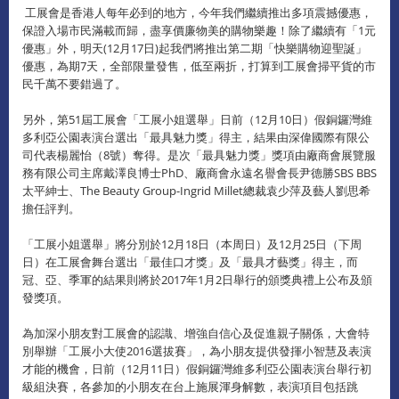
工展會是香港人每年必到的地方，今年我們繼續推出多項震撼優惠，
保證入場市民滿載而歸，盡享價廉物美的購物樂趣！除了繼續有「1元
優惠」外，明天(12月17日)起我們將推出第二期「快樂購物迎聖誕」
優惠，為期7天，全部限量發售，低至兩折，打算到工展會掃平貨的市
民千萬不要錯過了。
另外，第51屆工展會「工展小姐選舉」日前（12月10日）假銅鑼灣維
多利亞公園表演台選出「最具魅力獎」得主，結果由深偉國際有限公
司代表楊麗怡（8號）奪得。是次「最具魅力獎」獎項由廠商會展覽服
務有限公司主席戴澤良博士PhD、廠商會永遠名譽會長尹德勝SBS BBS
太平紳士、The Beauty Group-Ingrid Millet總裁袁少萍及藝人劉思希
擔任評判。
「工展小姐選舉」將分別於12月18日（本周日）及12月25日（下周
日）在工展會舞台選出「最佳口才獎」及「最具才藝獎」得主，而
冠、亞、季軍的結果則將於2017年1月2日舉行的頒獎典禮上公布及頒
發獎項。
為加深小朋友對工展會的認識、增強自信心及促進親子關係，大會特
別舉辦「工展小大使2016選拔賽」，為小朋友提供發揮小智慧及表演
才能的機會，日前（12月11日）假銅鑼灣維多利亞公園表演台舉行初
級組決賽，各參加的小朋友在台上施展渾身解數，表演項目包括跳