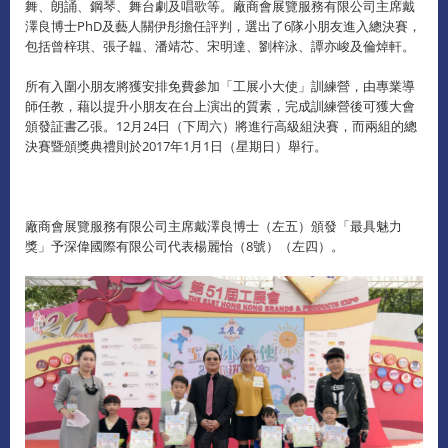
舞、朗誦、鋼琴、舞台劇及唱歌等。廠商會展覽服務有限公司主席戴
澤良博士PhD及藝人關伊彤擔任評判，選出了6隊小朋友進入總決賽，
包括曾梓琪、張子韞、潘靖芯、宋明達、劉梓泳、譚亦峻及倫焯軒。
所有入圍小朋友將獲安排免費參加「工展小大使」訓練營，由專業導
師任教，藉以提升小朋友在台上演出的質素，完成訓練營後可獲大會
頒發証書乙張。12月24日（下周六）將進行高級組決賽，而兩組的總
決賽暨頒獎典禮則於2017年1月1日（星期日）舉行。
廠商會展覽服務有限公司主席戴澤良博士（左五）頒發「最具魅力
獎」予深偉國際有限公司代表楊麗怡（8號）（左四）。