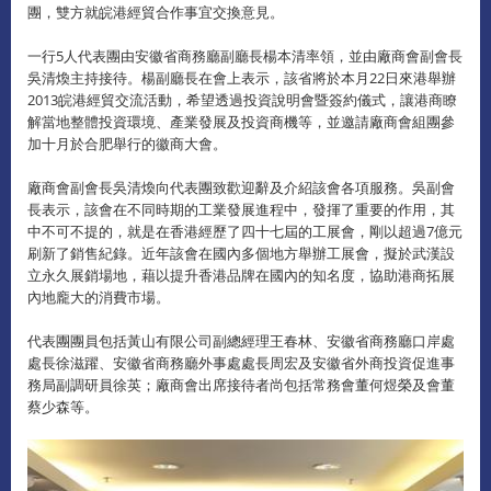
團，雙方就皖港經貿合作事宜交換意見。
一行5人代表團由安徽省商務廳副廳長楊本清率領，並由廠商會副會長
吳清煥主持接待。楊副廳長在會上表示，該省將於本月22日來港舉辦
2013皖港經貿交流活動，希望透過投資說明會暨簽約儀式，讓港商瞭
解當地整體投資環境、產業發展及投資商機等，並邀請廠商會組團參
加十月於合肥舉行的徽商大會。
廠商會副會長吳清煥向代表團致歡迎辭及介紹該會各項服務。吳副會
長表示，該會在不同時期的工業發展進程中，發揮了重要的作用，其
中不可不提的，就是在香港經歷了四十七屆的工展會，剛以超過7億元
刷新了銷售紀錄。近年該會在國內多個地方舉辦工展會，擬於武漢設
立永久展銷場地，藉以提升香港品牌在國內的知名度，協助港商拓展
內地龐大的消費市場。
代表團團員包括黃山有限公司副總經理王春林、安徽省商務廳口岸處
處長徐滋躍、安徽省商務廳外事處處長周宏及安徽省外商投資促進事
務局副調研員徐英；廠商會出席接待者尚包括常務會董何煜榮及會董
蔡少森等。