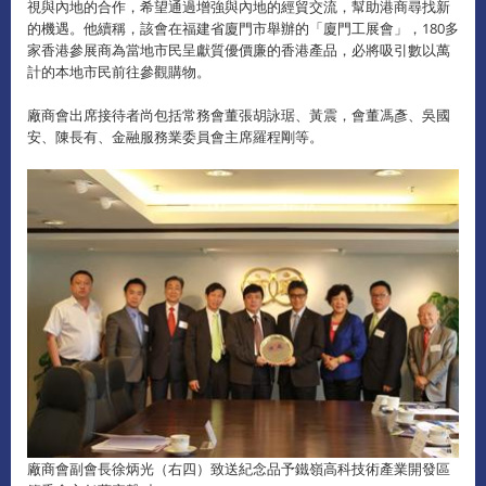
視與內地的合作，希望通過增強與內地的經貿交流，幫助港商尋找新
的機遇。他續稱，該會在福建省廈門市舉辦的「廈門工展會」，180多
家香港參展商為當地市民呈獻質優價廉的香港產品，必將吸引數以萬
計的本地市民前往參觀購物。
廠商會出席接待者尚包括常務會董張胡詠琚、黃震，會董馮彥、吳國
安、陳長有、金融服務業委員會主席羅程剛等。
廠商會副會長徐炳光（右四）致送紀念品予鐵嶺高科技術產業開發區