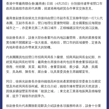
香港中華廠商聯合會(廠商會) 日前（4月25日）分別接待遼寧省營口市
政府及鐵嶺市政府代表團，就遼港兩地經貿合作事宜交換意見。
廠商會副會長徐炳光主持接待由營口市副市長王笑柳率領的一行7人代
表團。王副市長表示，營口地理位置優勢明顯，是全國重點沿海開放
城市之一，亦是東北第二大港口城市，正積極建設現代化港口設施。
徐副會長表示，該會大部份會董均在內地設廠營商，港商的業務發展
實在離不開國家這一強大後盾。他相信，營口市的區域優勢，定會為
內地和香港合作帶來莫大的契機。
代表團團員包括營口市招商局局長卜蘭傑、招商局副局長金紀順、外
經貿局副局長杜明等；廠商會出席接待者尚包括常務會董張胡詠琚、
鄧燾、何煜榮、黃震、戴澤良，會董雷振範、蔡少森、馮彥、吳國
安、吳為棉、陳長有、羅台秦，玩具業委員會主席錢耀棠等。
同日，徐炳光副會長亦接待鐵嶺高科技術產業開發區管委會主任藺宏
聲及外經局局長張柯威。藺主任介紹，鐵嶺市擁有豐富的天然資源，
因煤炭礦儲豐富而堪稱「能源之城」；東北老工業基地振興及積極發
展，提升了鐵嶺市的競爭力。
徐副會長向代表團致歡迎辭及介紹該會各項服務時表示，該會十分重