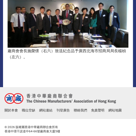
廠商會會長施榮懷（右六）致送紀念品予廣西北海市招商局局長楊楨
（左六）。
關於本會
職位空缺
網站連結
刊登廣告
聯絡我們
免責聲明
網站地圖
© 2026 版權屬香港中華廠商聯合會所有
香港中環干諾道中64-66號廠商會大廈5樓