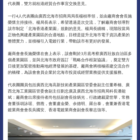
代表團，雙方就桂港經貿合作事宜交換意見。
一行4人代表團由廣西北海市招商局局長楊楨率領，並由廠商會會長施
榮懷主持接待。楊局長表示，希望透過是次交流，了解廠商會領導對
該市制定「北海香港產業園」規劃的意見。楊局長續稱，現階段當局
正物色興建產業園區的合適地點，目標是提升北海市電子資訊產業的
整體實力，並積極引入電鍍行業，帶動該市有更好的發展。
廠商會會長施榮懷在會上表示，該會剛於3月底考察廣西壯族自治區多
個產業園區，並與北海市政府簽訂「戰略合作框架協議」，奠定雙方
日後更加緊密推動兩地經濟發展的基礎。廠商會將積極搭建交流合作
的橋樑，為該會會員企業於北海市投資或經營業務提供支援服務。
代表團團員包括廣西北海高新技術產業園區管委會副主任董希楠、廣
西北海工業園區管委會副主任劉忠廣及廣西北海市招商局科長潘能
斌；廠商會出席接待者尚包括副會長徐炳光，行政總裁梁世華，常務
會董張胡詠琚、鄧燾，會董盧金榮、余德明、羅台泰，會董兼香港電
鍍業商會會長吳國安、香港電鍍業商會副會長黎志強等。