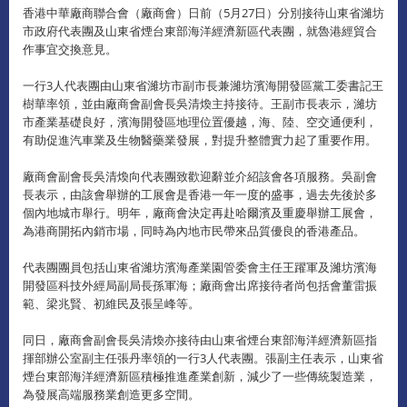
香港中華廠商聯合會（廠商會）日前（5月27日）分別接待山東省濰坊
市政府代表團及山東省煙台東部海洋經濟新區代表團，就魯港經貿合
作事宜交換意見。
一行3人代表團由山東省濰坊市副市長兼濰坊濱海開發區黨工委書記王
樹華率領，並由廠商會副會長吳清煥主持接待。王副市長表示，濰坊
市產業基礎良好，濱海開發區地理位置優越，海、陸、空交通便利，
有助促進汽車業及生物醫藥業發展，對提升整體實力起了重要作用。
廠商會副會長吳清煥向代表團致歡迎辭並介紹該會各項服務。吳副會
長表示，由該會舉辦的工展會是香港一年一度的盛事，過去先後於多
個內地城市舉行。明年，廠商會決定再赴哈爾濱及重慶舉辦工展會，
為港商開拓內銷市場，同時為內地市民帶來品質優良的香港產品。
代表團團員包括山東省濰坊濱海產業園管委會主任王躍軍及濰坊濱海
開發區科技外經局副局長孫軍海；廠商會出席接待者尚包括會董雷振
範、梁兆賢、初維民及張呈峰等。
同日，廠商會副會長吳清煥亦接待由山東省煙台東部海洋經濟新區指
揮部辦公室副主任張丹率領的一行3人代表團。張副主任表示，山東省
煙台東部海洋經濟新區積極推進產業創新，減少了一些傳統製造業，
為發展高端服務業創造更多空間。