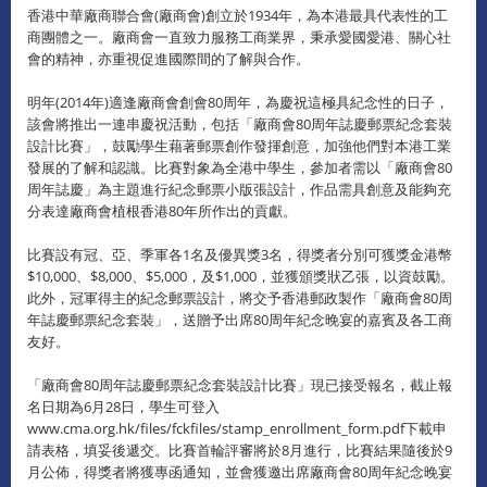
香港中華廠商聯合會(廠商會)創立於1934年，為本港最具代表性的工
商團體之一。廠商會一直致力服務工商業界，秉承愛國愛港、關心社
會的精神，亦重視促進國際間的了解與合作。
明年(2014年)適逢廠商會創會80周年，為慶祝這極具紀念性的日子，
該會將推出一連串慶祝活動，包括「廠商會80周年誌慶郵票紀念套裝
設計比賽」，鼓勵學生藉著郵票創作發揮創意，加強他們對本港工業
發展的了解和認識。比賽對象為全港中學生，參加者需以「廠商會80
周年誌慶」為主題進行紀念郵票小版張設計，作品需具創意及能夠充
分表達廠商會植根香港80年所作出的貢獻。
比賽設有冠、亞、季軍各1名及優異獎3名，得獎者分別可獲獎金港幣
$10,000、$8,000、$5,000，及$1,000，並獲頒獎狀乙張，以資鼓勵。
此外，冠軍得主的紀念郵票設計，將交予香港郵政製作「廠商會80周
年誌慶郵票紀念套裝」，送贈予出席80周年紀念晚宴的嘉賓及各工商
友好。
「廠商會80周年誌慶郵票紀念套裝設計比賽」現已接受報名，截止報
名日期為6月28日，學生可登入
www.cma.org.hk/files/fckfiles/stamp_enrollment_form.pdf下載申
請表格，填妥後遞交。比賽首輪評審將於8月進行，比賽結果隨後於9
月公佈，得獎者將獲專函通知，並會獲邀出席廠商會80周年紀念晚宴