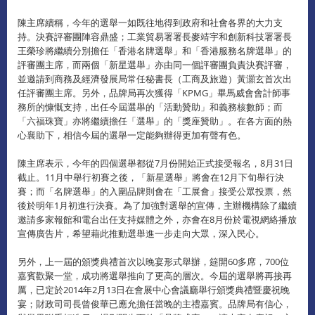
陳主席續稱，今年的選舉一如既往地得到政府和社會各界的大力支
持。決賽評審團陣容鼎盛；工業貿易署署長麥靖宇和創新科技署署長
王榮珍將繼續分別擔任「香港名牌選舉」和「香港服務名牌選舉」的
評審團主席，而兩個「新星選舉」亦由同一個評審團負責決賽評審，
並邀請到商務及經濟發展局常任秘書長（工商及旅遊）黃灝玄首次出
任評審團主席。另外，品牌局再次獲得「KPMG」畢馬威會會計師事
務所的慷慨支持，出任今屆選舉的「活動贊助」和義務核數師；而
「六福珠寶」亦將繼續擔任「選舉」的「獎座贊助」。在各方面的熱
心襄助下，相信今屆的選舉一定能夠辦得更加有聲有色。
陳主席表示，今年的四個選舉都從7月份開始正式接受報名，8月31日
截止。11月中舉行初賽之後，「新星選舉」將會在12月下旬舉行決
賽；而「名牌選舉」的入圍品牌則會在「工展會」接受公眾投票，然
後於明年1月初進行決賽。為了加強對選舉的宣傳，主辦機構除了繼續
邀請多家報館和電台出任支持媒體之外，亦會在8月份於電視網絡播放
宣傳廣告片，希望藉此推動選舉進一步走向大眾，深入民心。
另外，上一屆的頒獎典禮首次以晚宴形式舉辦，筵開60多席，700位
嘉賓歡聚一堂，成功將選舉推向了更高的層次。今屆的選舉將再接再
厲，已定於2014年2月13日在會展中心會議廳舉行頒獎典禮暨慶祝晚
宴；財政司司長曾俊華已應允擔任當晚的主禮嘉賓。品牌局有信心，