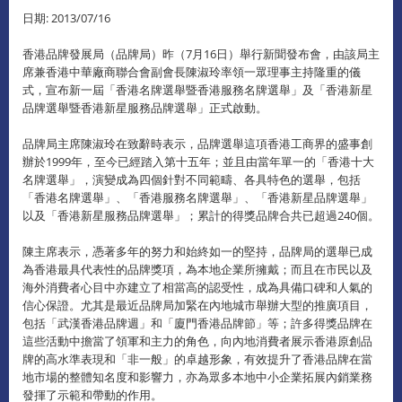
日期: 2013/07/16
香港品牌發展局（品牌局）昨（7月16日）舉行新聞發布會，由該局主
席兼香港中華廠商聯合會副會長陳淑玲率領一眾理事主持隆重的儀
式，宣布新一屆「香港名牌選舉暨香港服務名牌選舉」及「香港新星
品牌選舉暨香港新星服務品牌選舉」正式啟動。
品牌局主席陳淑玲在致辭時表示，品牌選舉這項香港工商界的盛事創
辦於1999年，至今已經踏入第十五年；並且由當年單一的「香港十大
名牌選舉」，演變成為四個針對不同範疇、各具特色的選舉，包括
「香港名牌選舉」、「香港服務名牌選舉」、「香港新星品牌選舉」
以及「香港新星服務品牌選舉」；累計的得獎品牌合共已超過240個。
陳主席表示，憑著多年的努力和始終如一的堅持，品牌局的選舉已成
為香港最具代表性的品牌獎項，為本地企業所擁戴；而且在市民以及
海外消費者心目中亦建立了相當高的認受性，成為具備口碑和人氣的
信心保證。尤其是最近品牌局加緊在內地城市舉辦大型的推廣項目，
包括「武漢香港品牌週」和「廈門香港品牌節」等；許多得獎品牌在
這些活動中擔當了領軍和主力的角色，向內地消費者展示香港原創品
牌的高水準表現和「非一般」的卓越形象，有效提升了香港品牌在當
地市場的整體知名度和影響力，亦為眾多本地中小企業拓展內銷業務
發揮了示範和帶動的作用。