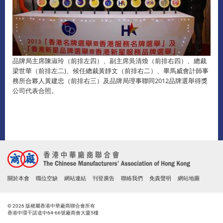
品牌局主席陳淑玲（前排左四）、副主席吳清煥（前排右四）、總裁
梁世華（前排左二)、候任總裁黃靜文（前排右二）、畢馬威會計師事
務所合夥人黃建忠（前排右三）及品牌局理事聯同2012品牌選舉得獎
公司代表合照。
關於本會
職位空缺
網站連結
刊登廣告
聯絡我們
免責聲明
網站地圖
© 2026 版權屬香港中華廠商聯合會所有
香港中環干諾道中64-66號廠商會大廈5樓