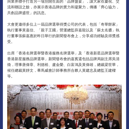
與業界聯手打造另一場別開生面的「品牌盛宴」，讓大家在慶祝、交
流和聯誼之餘，亦展示香港品牌的實力和凝聚力，傳播「齊心協力，
共創品牌盛世」的訊息。
大會更邀得多位上一屆品牌選舉得獎公司的代表，包括「奇華餅家」
執行董事黃嘉信、「親子王國」營運總監薛嘉龍以及「蘇太名醬」執
行董事張蘇嘉惠於昨日舉行的新聞發布會上，分享成功經驗及得獎感
受。
出席「香港名牌選舉暨香港服務名牌選舉」及「香港新星品牌選舉暨
香港新星服務品牌選舉」新聞發布會的嘉賓還包括品牌局副主席吳清
煥，理事唐偉章、利德裕、盧金榮、白富鴻及黃偉雄，總裁梁世華，
候任總裁黃靜文，畢馬威會計師事務所合夥人黃建忠及總監王建樑
等。