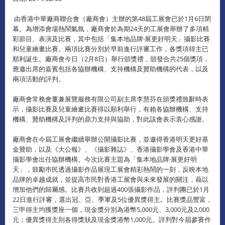
由香港中華廠商聯合會（廠商會）主辦的第48屆工展會已於1月6日閉
幕。為增添會場熱鬧氣氛，廠商會於為期24天的工展會舉辦了多項精
彩節目、表演及比賽，其中包括「集本地品牌‧展更好明天」攝影比賽
和兒童繪畫比賽。兩項比賽分別於早前進行評審工作，各獎項得主已
順利誕生。廠商會今日（2月8日）舉行頒獎禮，頒發合共25個獎項，
應邀出席的嘉賓包括各協辦機構、支持機構及贊助機構的代表，以及
兩項活動的評判。
廠商會常務會董兼展覽服務有限公司副主席李慧芬在頒獎禮致辭時表
示，攝影比賽及兒童繪畫比賽得以順利舉行，有賴各協辦機構、支持
機構、贊助機構及評判的鼎力支持與協助，對此該會表示衷心感謝。
廠商會在今屆工展會繼續舉辦公開攝影比賽，並邀得香港明天更好基
金贊助，以及《大公報》、《攝影雜誌》、香港攝影學會及香港中華
攝影學會出任協辦機構。今次比賽主題為「集本地品牌‧展更好明
天」，鼓勵巿民透過攝影作品展現工展會精彩熱鬧的一刻，反映本地
品牌的卓越成就，並提高市民對香港工展會與未來發展的關注，藉以
增加他們的歸屬感。比賽共收到超過400張攝影作品，評判團已於1月
22日進行評審，選出冠、亞、季軍及5位優異獎得主。比賽獎品豐富，
三甲得主均獲獎座一個，現金獎分別為港幣5,000元、3,000元及2,000
元；優異獎得主則各得獎狀及現金獎港幣1,000元。評判對今屆參賽作