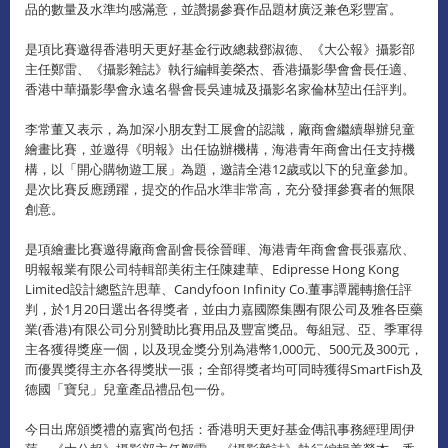
品的數量及水準均感滿意，並讚揚參賽作品題材廣泛兼色彩豐富。
是項比賽邀得香港明天更好基金行政總裁鄧淑德、《大公報》攝影部
主任鄭雷、《攝影雜誌》執行編輯姜榮杰、香港攝影學會會長任適、
香港中華攝影學會永遠名譽會長吳連城及攝影名家倫林堃出任評判。
李常董又表示，為加深小朋友對工展會的認識，廠商會繼續舉辦兒童
繪畫比賽，並邀得《明報》出任協辦機構，海港青年商會出任支持機
構，以「開心購物遊工展」為題，邀請全港12歲或以下的兒童參加。
是次比賽反應踴躍，提交的作品水準非常高，充分發揮參賽者的無限
創意。
是項繪畫比賽邀得廠商會副會長徐晉暉、海港青年商會會長張嘉欣、
明報報業有限公司特輯部美術主任陳建華、Edipresse Hong Kong
Limited設計總監許思華、Candyfoon Infinity Co.董事譚麗轉擔任評
判，於1月20日選出各得獎者，並由力嘉國際集團有限公司及雅各臣藥
業(香港)有限公司分別贊助比賽用品及豐富獎品。每組冠、亞、季軍得
主各獲得獎座一個，以及現金獎分別為港幣1,000元、500元及300元，
而優異獎得主亦各得獎狀一張；全部得獎者均可同時獲得SmartFish及
德國「寶兒」兒童產品禮品包一份。
今日出席頒獎禮的嘉賓尚包括：香港明天更好基金傳訊事務經理周伊