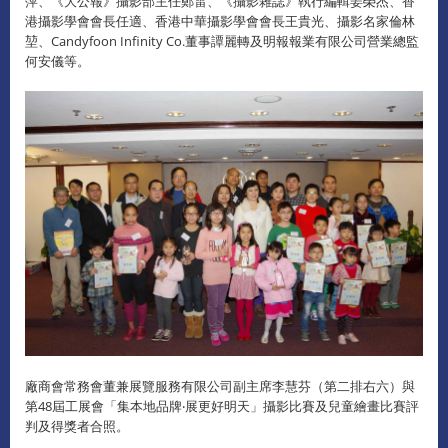
萍、《大公報》攝影部主任鄭雷、《攝影雜誌》執行編輯姜榮杰、香
港攝影學會會長任適、香港中華攝影學會會長王貴光、攝影名家倫林
堃、Candyfoon Infinity Co.董事譚麗轉及明報報業有限公司營業總監
何安儀等。
廠商會常務會董兼展覽服務有限公司副主席李慧芬（第二排右六）與
第48屆工展會「集本地品牌‧展更好明天」攝影比賽及兒童繪畫比賽評
判及得獎者合照。