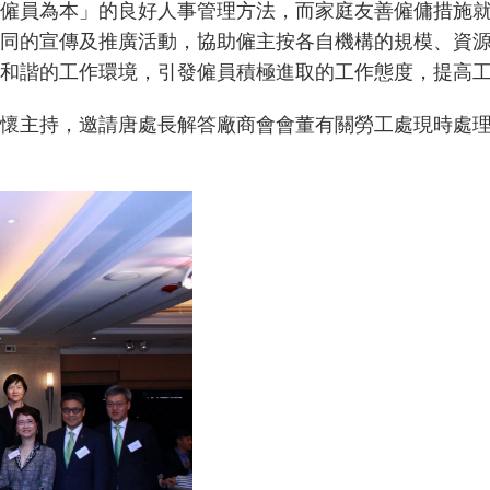
僱員為本」的良好人事管理方法，而家庭友善僱傭措施
同的宣傳及推廣活動，協助僱主按各自機構的規模、資
和諧的工作環境，引發僱員積極進取的工作態度，提高
懷主持，邀請唐處長解答廠商會會董有關勞工處現時處