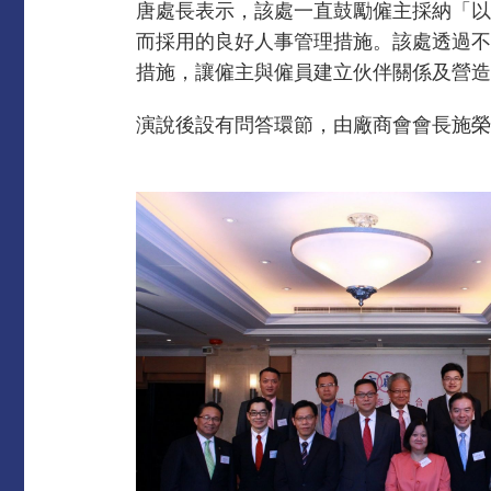
唐處長表示，該處一直鼓勵僱主採納「以
而採用的良好人事管理措施。該處透過不
措施，讓僱主與僱員建立伙伴關係及營造
演說後設有問答環節，由廠商會會長施榮