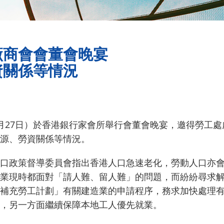
廠商會會董會晚宴
資關係等情況
月27日）於香港銀行家會所舉行會董會晚宴，邀得勞工
資源、勞資關係等情況。
口政策督導委員會指出香港人口急速老化，勞動人口亦會由
業現時都面對「請人難、留人難」的問題，而紛紛尋求
補充勞工計劃」有關建造業的申請程序，務求加快處理
，另一方面繼續保障本地工人優先就業。