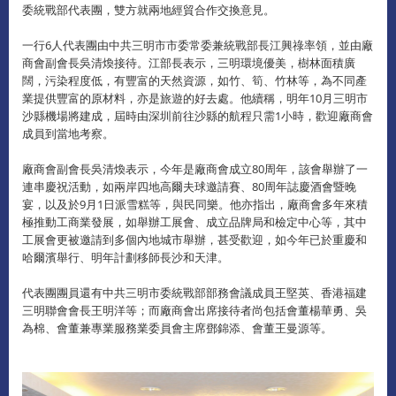
委統戰部代表團，雙方就兩地經貿合作交換意見。
一行6人代表團由中共三明市市委常委兼統戰部長江興祿率領，並由廠
商會副會長吳清煥接待。江部長表示，三明環境優美，樹林面積廣
闊，污染程度低，有豐富的天然資源，如竹、筍、竹林等，為不同產
業提供豐富的原材料，亦是旅遊的好去處。他續稱，明年10月三明市
沙縣機場將建成，屆時由深圳前往沙縣的航程只需1小時，歡迎廠商會
成員到當地考察。
廠商會副會長吳清煥表示，今年是廠商會成立80周年，該會舉辦了一
連串慶祝活動，如兩岸四地高爾夫球邀請賽、80周年誌慶酒會暨晚
宴，以及於9月1日派雪糕等，與民同樂。他亦指出，廠商會多年來積
極推動工商業發展，如舉辦工展會、成立品牌局和檢定中心等，其中
工展會更被邀請到多個內地城市舉辦，甚受歡迎，如今年已於重慶和
哈爾濱舉行、明年計劃移師長沙和天津。
代表團團員還有中共三明市委統戰部部務會議成員王堅英、香港福建
三明聯會會長王明洋等；而廠商會出席接待者尚包括會董楊華勇、吳
為棉、會董兼專業服務業委員會主席鄧錦添、會董王曼源等。