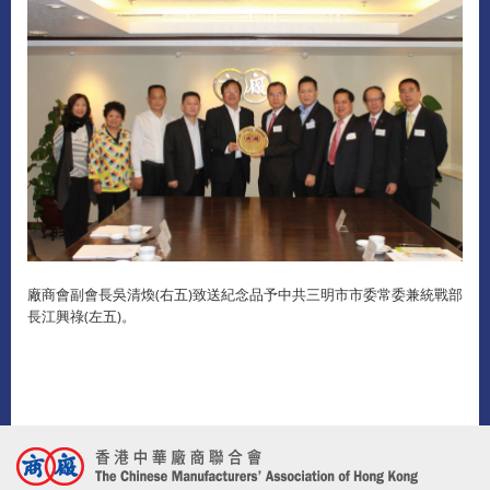
廠商會副會長吳清煥(右五)致送紀念品予中共三明市市委常委兼統戰部
長江興祿(左五)。