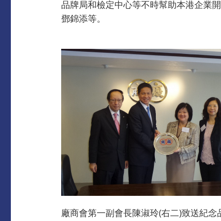
品牌局和檢定中心等不時幫助本港企業開
鄧錦添等。
廠商會第一副會長陳淑玲(右二)致送紀念品予Mr H.E. C