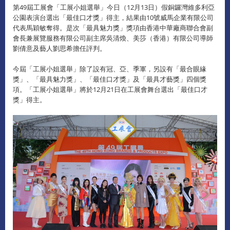
第49屆工展會「工展小姐選舉」今日（12月13日）假銅鑼灣維多利亞
公園表演台選出「最佳口才獎」得主，結果由10號威馬企業有限公司
代表馬穎敏奪得。是次「最具魅力獎」獎項由香港中華廠商聯合會副
會長兼展覽服務有限公司副主席吳清煥、美莎（香港）有限公司導師
劉倩意及藝人劉思希擔任評判。
今屆「工展小姐選舉」除了設有冠、亞、季軍，另設有「最合眼緣
獎」、「最具魅力獎」、「最佳口才獎」及「最具才藝獎」四個獎
項。「工展小姐選舉」將於12月21日在工展會舞台選出「最佳口才
獎」得主。