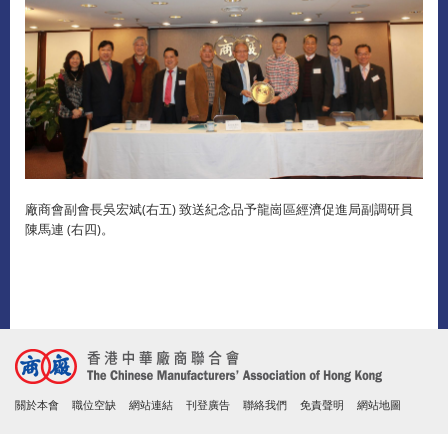
廠商會副會長吳宏斌(右五) 致送紀念品予龍崗區經濟促進局副調研員
陳馬連 (右四)。
關於本會
職位空缺
網站連結
刊登廣告
聯絡我們
免責聲明
網站地圖