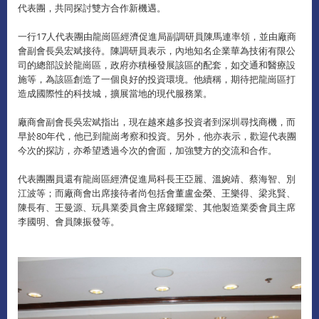
代表團，共同探討雙方合作新機遇。
一行17人代表團由龍崗區經濟促進局副調研員陳馬連率領，並由廠商
會副會長吳宏斌接待。陳調研員表示，內地知名企業華為技術有限公
司的總部設於龍崗區，政府亦積極發展該區的配套，如交通和醫療設
施等，為該區創造了一個良好的投資環境。他續稱，期待把龍崗區打
造成國際性的科技城，擴展當地的現代服務業。
廠商會副會長吳宏斌指出，現在越來越多投資者到深圳尋找商機，而
早於80年代，他已到龍崗考察和投資。另外，他亦表示，歡迎代表團
今次的探訪，亦希望透過今次的會面，加強雙方的交流和合作。
代表團團員還有龍崗區經濟促進局科長王亞麗、溫婉靖、蔡海智、別
江波等；而廠商會出席接待者尚包括會董盧金榮、王樂得、梁兆賢、
陳長有、王曼源、玩具業委員會主席錢耀棠、其他製造業委會員主席
李國明、會員陳振發等。