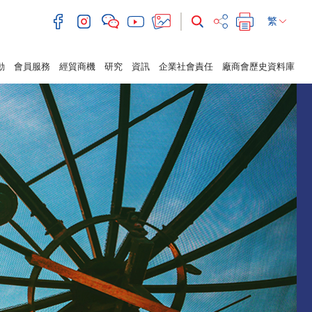
繁
動
會員服務
經貿商機
研究
資訊
企業社會責任
廠商會歷史資料庫