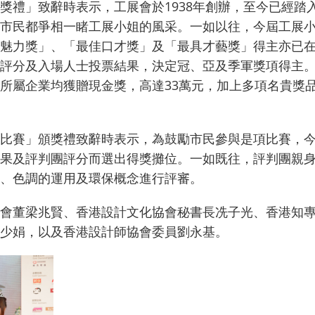
禮」致辭時表示，工展會於1938年創辦，至今已經踏入
市民都爭相一睹工展小姐的風采。一如以往，今屆工展
魅力獎」、「最佳口才獎」及「最具才藝獎」得主亦已
評分及入場人士投票結果，決定冠、亞及季軍獎項得主
所屬企業均獲贈現金獎，高達33萬元，加上多項名貴獎
比賽」頒獎禮致辭時表示，為鼓勵市民參與是項比賽，
果及評判團評分而選出得獎攤位。一如既往，評判團親
、色調的運用及環保概念進行評審。
會董梁兆賢、香港設計文化協會秘書長冼子光、香港知專
少娟，以及香港設計師協會委員劉永基。