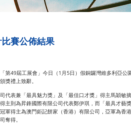
計比賽公佈結果
「第49屆工展會」今日（1月5日）假銅鑼灣維多利亞公
頒獎禮上致辭。
司代表兼「最具魅力獎」及「最佳口才獎」得主馬穎敏
得主則為昇鋒國際有限公司代表鄭伊琪，而「最具才藝
冠軍得主為澳門鉅記餅家（香港）有限公司，亞軍為香
司奪得。