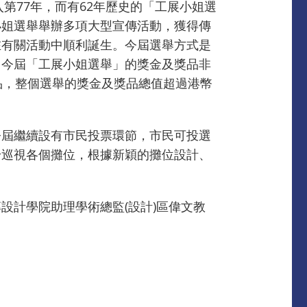
第77年，而有62年歷史的「工展小姐選
小姐選舉舉辦多項大型宣傳活動，獲得傳
在有關活動中順利誕生。今屆選舉方式是
。今屆「工展小姐選舉」的獎金及獎品非
品，整個選舉的獎金及獎品總值超過港幣
今屆繼續設有市民投票環節，市民可投選
身巡視各個攤位，根據新穎的攤位設計、
設計學院助理學術總監(設計)區偉文教