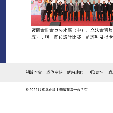
廠商會副會長吳永嘉（中）、立法會議員
五），與「攤位設計比賽」的評判及得獎
關於本會
職位空缺
網站連結
刊登廣告
聯
© 2026 版權屬香港中華廠商聯合會所有