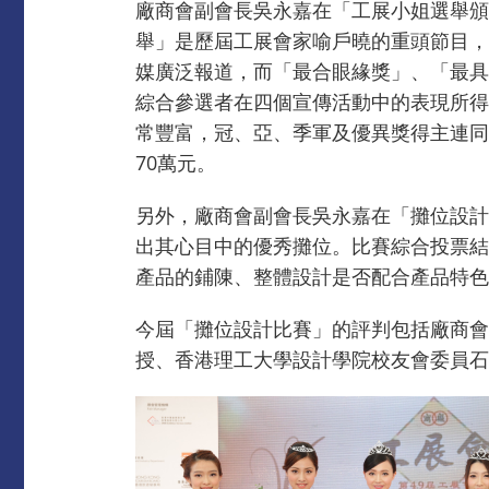
廠商會副會長吳永嘉在「工展小姐選舉頒獎
舉」是歷屆工展會家喻戶曉的重頭節目，
媒廣泛報道，而「最合眼緣獎」、「最具
綜合參選者在四個宣傳活動中的表現所得
常豐富，冠、亞、季軍及優異獎得主連同
70萬元。
另外，廠商會副會長吳永嘉在「攤位設計
出其心目中的優秀攤位。比賽綜合投票結
產品的鋪陳、整體設計是否配合產品特色
今屆「攤位設計比賽」的評判包括廠商會
授、香港理工大學設計學院校友會委員石