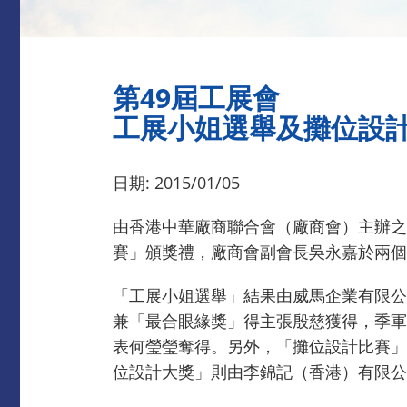
第49屆工展會
工展小姐選舉及攤位設
日期: 2015/01/05
由香港中華廠商聯合會（廠商會）主辦之
賽」頒獎禮，廠商會副會長吳永嘉於兩個
「工展小姐選舉」結果由威馬企業有限公
兼「最合眼緣獎」得主張殷慈獲得，季軍
表何瑩瑩奪得。另外，「攤位設計比賽」
位設計大獎」則由李錦記（香港）有限公