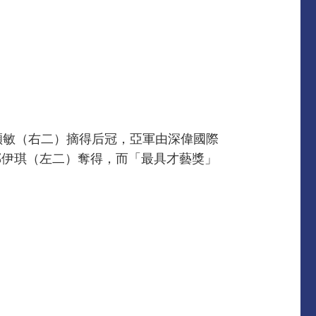
穎敏（右二）摘得后冠，亞軍由深偉國際
鄭伊琪（左二）奪得，而「最具才藝獎」