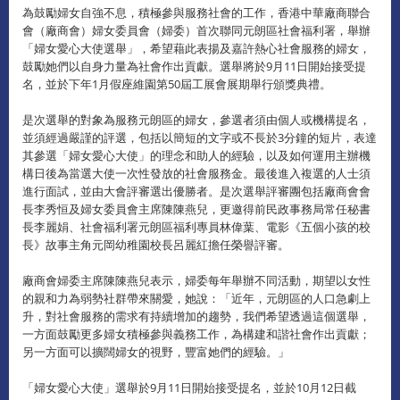
為鼓勵婦女自強不息，積極參與服務社會的工作，香港中華廠商聯合
會（廠商會）婦女委員會（婦委）首次聯同元朗區社會福利署，舉辦
「婦女愛心大使選舉」，希望藉此表揚及嘉許熱心社會服務的婦女，
鼓勵她們以自身力量為社會作出貢獻。選舉將於9月11日開始接受提
名，並於下年1月假座維園第50屆工展會展期舉行頒獎典禮。
是次選舉的對象為服務元朗區的婦女，參選者須由個人或機構提名，
並須經過嚴謹的評選，包括以簡短的文字或不長於3分鐘的短片，表達
其參選「婦女愛心大使」的理念和助人的經驗，以及如何運用主辦機
構日後為當選大使一次性發放的社會服務金。最後進入複選的人士須
進行面試，並由大會評審選出優勝者。是次選舉評審團包括廠商會會
長李秀恒及婦女委員會主席陳陳燕兒，更邀得前民政事務局常任秘書
長李麗娟、社會福利署元朗區福利專員林偉葉、電影《五個小孩的校
長》故事主角元岡幼稚園校長呂麗紅擔任榮譽評審。
廠商會婦委主席陳陳燕兒表示，婦委每年舉辦不同活動，期望以女性
的親和力為弱勢社群帶來關愛，她說：「近年，元朗區的人口急劇上
升，對社會服務的需求有持續增加的趨勢，我們希望透過這個選舉，
一方面鼓勵更多婦女積極參與義務工作，為構建和諧社會作出貢獻；
另一方面可以擴闊婦女的視野，豐富她們的經驗。」
「婦女愛心大使」選舉於9月11日開始接受提名，並於10月12日截