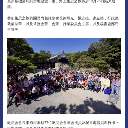
員亦趁機落船到當地遊覽－番。海上集思之旅將於10月25日結束返
港。
參加集思之旅的團員尚包括副會長徐炳光、楊志雄、史立德，行政總
裁梁世華，以及常務會董、會董、行業委員會主席，以及秘書處部門
主管等。
廠商會會長李秀恒率領77位廠商會會董會成員及秘書處職員舉行海上