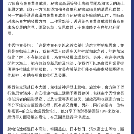
77位廠商會會董會成員、秘書處高層等登上郵輪展開為期10天的海上
集思之旅。此行一方面希望加強各會董和秘書處職員的溝通和聯繫，
另一方面是透過會議向會董會成員介紹秘書處各範疇的工作，同時商
討未來會方的發展方向、工作重點等；透過集合會董會成員對廠商會
未來發展的意見，匯聚智慧，集思廣益，令會務能更有序地順利開
展。
李秀恒會長指：「這是本會有史以來首次舉行這麽大型的集思會，並
且是在郵輪上進行。我希望眾人經過多天的輕鬆相處之後，能夠加深
彼此了解，不吝暢談意見，為會務發展出謀獻策。另外，在這寧靜悠
閒的大海上，能有效啟發新思維及想法，使我們可以為會員和業界提
供更多推陳出新的服務。」李會長亦希望此行能令秘書處發揮團隊合
作精神，有助各項會務推行及發展。
團員首先飛赴日本大阪，然後於神戶登上郵輪。旅途中，會方除了舉
行集思會議外，亦安排連串船上活動予團員參與，包括由李秀恒會長
擔任講者的攝影講座，以及古董專家翟健民、謝啟亮和收藏家方毓仁
等分享鑑賞古董投資心得，既有趣又實用。另外，同行的還有一位特
別嘉賓─前立法會議員詹培忠，他分享了他對香港回歸18年來政治、
經濟等方面發展的看法，令眾團員聽得津津樂道。
郵輪沿途經過日本高知、韓國釜山、日本秋田、清水富士山等地，團