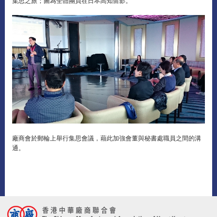
集思之旅；圖為全體團員在日本高知留影。
廠商會於郵輪上舉行集思會議，藉此加強會董與秘書處職員之間的溝
通。