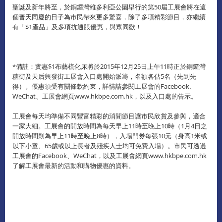
聖誕及新年將至，於銅鑼灣維多利亞公園舉行的第50屆工展會將在這
個普天同慶的日子為市民帶來更多驚喜，除了多項精彩節目，亦繼續
有「$1產品」及多項抗通脹優惠，與眾同歡！
*備註：實惠$1布藝梳化床將於2015年12月25日上午11時正於銅鑼灣
糖街及天后興發街工展會入口處開始派籌，名額各佔5名（先到先
得）。優惠須受有關條款約束，詳情請參閱工展會的Facebook、
WeChat、工展會網頁www.hkbpe.com.hk，以及入口處的告示。
工展會每天均準備不同豐富精彩的消閒節目讓市民欣賞及參與，適合
一家大細。工展會的開放時間為每天早上11時至晚上10時（1月4日之
開放時間則為早上11時至晚上8時），入場門券每張10元（身高1米或
以下小童、65歲或以上長者及殘疾人士均可免費入場）。市民可透過
工展會的Facebook、WeChat，以及工展會網頁www.hkbpe.com.hk
了解工展會最新的活動和購物優惠的資料。