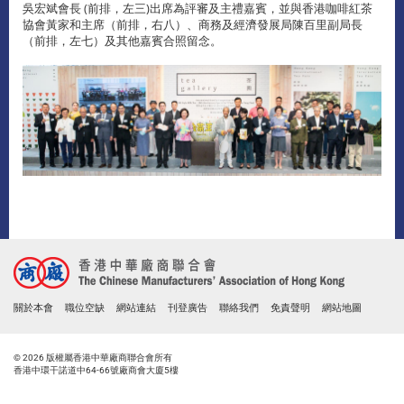
吳宏斌會長 (前排，左三)出席為評審及主禮嘉賓，並與香港咖啡紅茶
協會黃家和主席（前排，右八）、商務及經濟發展局陳百里副局長
（前排，左七）及其他嘉賓合照留念。
關於本會
職位空缺
網站連結
刊登廣告
聯絡我們
免責聲明
網站地圖
© 2026 版權屬香港中華廠商聯合會所有
香港中環干諾道中64-66號廠商會大廈5樓