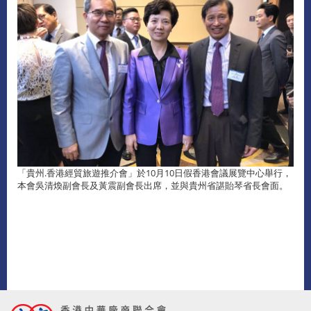
「貴州.香港經貿旅遊推介會」於10月10日假香港會議展覽中心舉行，
本會吳清煥副會長及黃震副會長出席，並與貴州省諶貽琴省長會面。