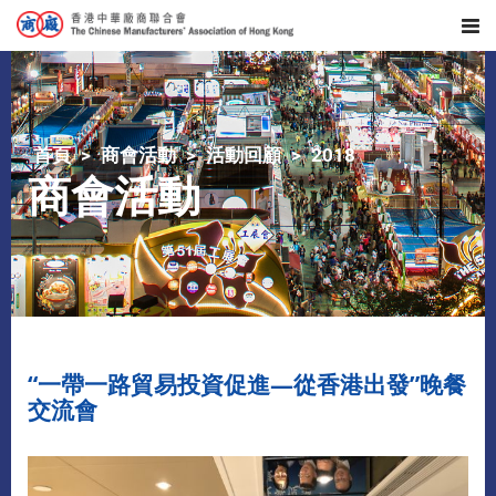
首頁
商會活動
活動回顧
2018
商會活動
“一帶一路貿易投資促進—從香港出發”晚餐
交流會