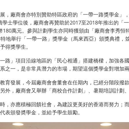
展，廠商會亦特別贊助特區政府的「一帶一路獎學金」
修讀學士學位後，廠商會再贊助於2017至2018年推出的「
幣180萬元。參與計劃學生亦同時獲頒由「廠商會李秀恒
亦特地舉行「一帶一路」獎學金（馬來西亞）頒獎典禮，
予得獎學生。
一路」項目沿線地區的「民心相通」搭建橋樑，加強各
系之一，是非常具潛力的市場，期望這個獎學金對增加
教育發展，今屆廠商會會董會在任期內，已經分階段撥款3
另外，廠商會又舉辦「商校合作計劃」、暑期培訓計劃
時，亦應積極回饋社會，為建設更美好的香港而努力；
代表頒發奬學金，並給予學生鼓勵。