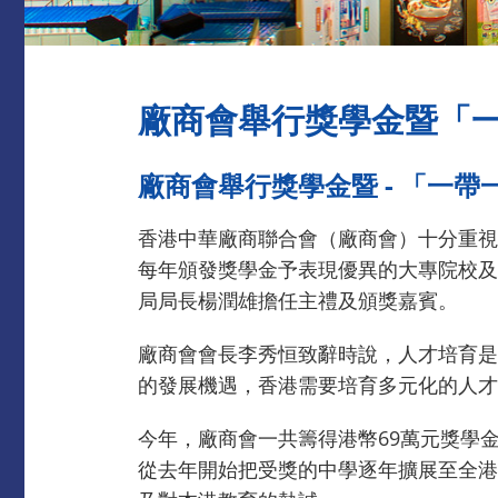
廠商會舉行獎學金暨「
廠商會舉行獎學金暨 - 「一
香港中華廠商聯合會（廠商會）十分重視
每年頒發獎學金予表現優異的大專院校及
局局長楊潤雄擔任主禮及頒獎嘉賓。
廠商會會長李秀恒致辭時說，人才培育是
的發展機遇，香港需要培育多元化的人才
今年，廠商會一共籌得港幣69萬元獎學金
從去年開始把受獎的中學逐年擴展至全港