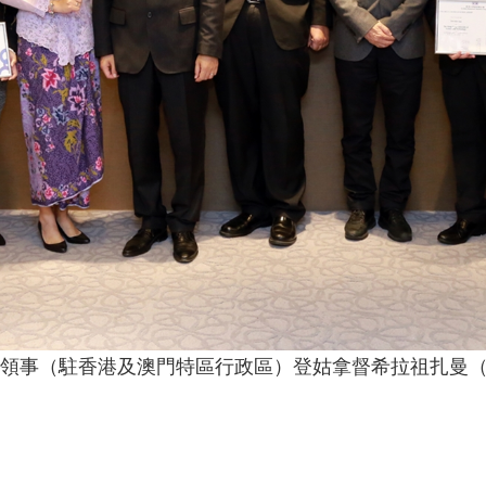
領事（駐香港及澳門特區行政區）登姑拿督希拉祖扎曼