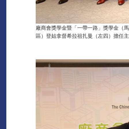
廠商會獎學金暨「一帶一路」獎學金（馬
區）登姑拿督希拉祖扎曼（左四）擔任主