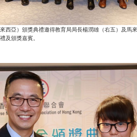
來西亞）頒獎典禮邀得教育局局長楊潤雄（右五）及馬
禮及頒獎嘉賓。