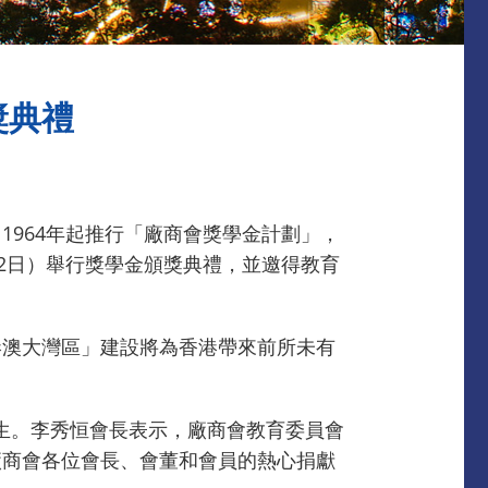
獎典禮
964年起推行「廠商會獎學金計劃」，
2日）舉行獎學金頒獎典禮，並邀得教育
港澳大灣區」建設將為香港帶來前所未有
學生。李秀恒會長表示，廠商會教育委員會
廠商會各位會長、會董和會員的熱心捐獻