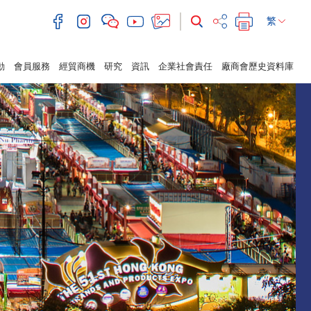
繁
動
會員服務
經貿商機
研究
資訊
企業社會責任
廠商會歷史資料庫