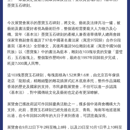
墨寶玉石碑刻。
今次展覽會展示的墨寶玉石碑刻，將文化、藝術及法律共冶一爐，被
藝術及書法愛好者視為藝術巨作，整個過程需要龐大人力物力及心
機。當年《基本法》墨寶玉石碑刻的產權人兼香港華僑華人總商會鍾
保家常務副會長邀請了97名中國著名書法家（寓意97回歸）合作分段
書寫《基本法》全部條文，其後再邀請56位雕刻名家（寓意中國56個
民族）以《墨寶集》中的書法為藍本，雕刻在103塊珍貴的安徽「靈璧
石」玉石板塊上。整個製作歷時6年，最終在1997年回歸前夕完成，
耗資7,000萬人民幣。
這103塊墨寶玉石碑刻，每塊面積為1.52米乘1.6米，由北京百年傢俱
老店「龍順成」精雕細鑿的雕花插屏式紅木底座承托，整件作品滿載
香港的歷史及國家的支持。市民參觀展覽會，不但可以進一步認識
《基本法》，對中國傳統文化及藝術也定必有更深瞭解。
展覽會已獲政府認可作回歸慶典活動之一，獲多個中港商會機構大力
支持。此前，墨寶玉石碑刻已經先後在北京、青島、海南等地巡迴展
出過，在今年回歸20周年的大日子來到香港，可謂意義深長。
展覽會在9月22日下午2時至晚上8時，以及23日至10月1日早上10時至