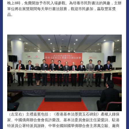
晚上8時，免費開放予市民入場參觀。為培養市民對書法的興趣，主辦
單位將在展覽期間每天舉行書法競賽，觀迎市民參加，贏取豐富獎
品。
（左至右）主禮嘉賓包括：《香港基本法墨寶玉石碑刻》產權人鍾保
家、中國僑商聯合會會長許榮茂、基本法委員會副主任梁愛詩、駐港
特派員公署特派員謝鋒、中華全國歸國華僑聯合會主席萬立駿、廠商