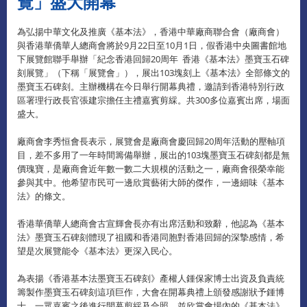
覽」盛大開幕
為弘揚中華文化及推廣《基本法》，香港中華廠商聯合會（廠商會）
與香港華僑華人總商會將於9月22日至10月1日，假香港中央圖書館地
下展覽館聯手舉辦「紀念香港回歸20周年 香港《基本法》墨寶玉石碑
刻展覽」（下稱「展覽會」），展出103塊刻上《基本法》全部條文的
墨寶玉石碑刻。主辦機構在今日舉行開幕典禮，邀請到香港特別行政
區署理行政長官張建宗擔任主禮嘉賓剪綵。共300多位嘉賓出席，場面
盛大。
廠商會李秀恒會長表示，展覽會是廠商會慶回歸20周年活動的壓軸項
目，差不多用了一年時間籌備舉辦，展出的103塊墨寶玉石碑刻都是無
價瑰寶，是廠商會近年數一數二大規模的活動之一，廠商會很榮幸能
參與其中。他希望市民可一邊欣賞藝術大師的傑作，一邊細味《基本
法》的條文。
香港華僑華人總商會古宣輝會長亦有出席活動和致辭，他認為《基本
法》墨寶玉石碑刻體現了祖國和香港同胞對香港回歸的深摯感情，希
望是次展覽能令《基本法》更深入民心。
為表揚《香港基本法墨寶玉石碑刻》產權人鍾保家博士出資及負責統
籌製作墨寶玉石碑刻這項巨作，大會在開幕典禮上頒發感謝狀予鍾博
士。一眾嘉賓之後進行開幕剪綵及合照，並欣賞會場內的《基本法》