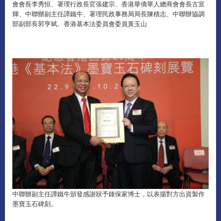
會會長李秀恒、署理行政長官張建宗、香港華僑華人總商會會長古宣
輝、中聯辦副主任譚鐵牛、署理民政事務局局長陳積志、中聯辦協調
部副部長郭亨斌、香港基本法委員會委員黃玉山
中聯辦副主任譚鐵牛頒發感謝狀予鍾保家博士，以表揚對方出資製作
墨寶玉石碑刻。