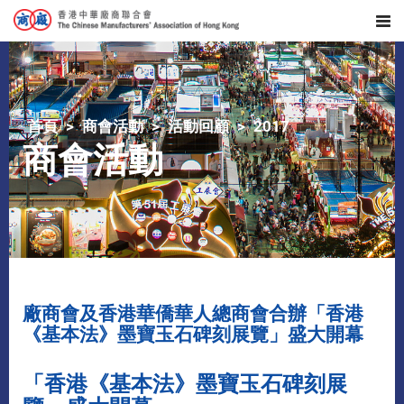
首頁
商會活動
活動回顧
2017
商會活動
廠商會及香港華僑華人總商會合辦「香港
《基本法》墨寶玉石碑刻展覽」盛大開幕
「香港《基本法》墨寶玉石碑刻展