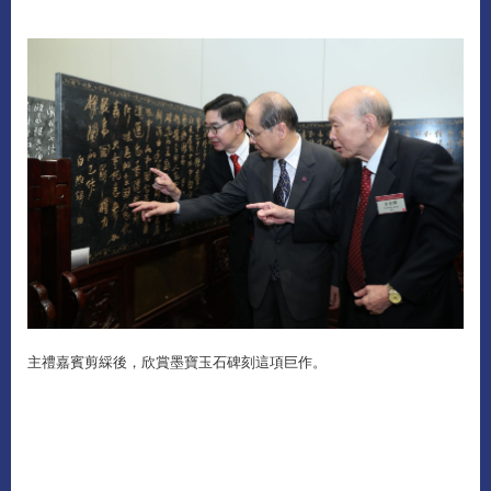
主禮嘉賓剪綵後，欣賞墨寶玉石碑刻這項巨作。