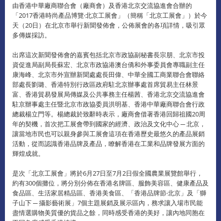
由香港中華廠商聯合會（廠商會）及香港北京交流協進會合辦的
「2017香港時尚產品博覽‧北京工展會」（簡稱「北京工展會」）於今
天（20日）在北京市舉行新聞發佈會，公佈展會的各項詳情，吸引眾
多傳媒採訪。
出席這次新聞發佈會的嘉賓包括北京市政協副秘書長宗朋、北京市投
資促進局副局長蘇宏、北京市政協港澳台僑和外事委員會專職副主任
康海峰、北京市外宣辦新聞處處長田偉、中華全國工商業聯合會聯絡
部處長劉璐、香港特別行政區政府駐北京辦事處首席貿易主任林景
富、香港貿易發展局傳媒及公共事務主任楊茜、香港北京交流協進會
駐京辦事處主任暨北京市政協委員洪明基、香港中華廠商聯合會行政
總裁楊立門等。楊總裁於致辭時表示，廠商會借著香港回歸祖國20周
年的契機，首次把工展會帶到國家的經濟、政治及文化中心 ─ 北京，
讓當地市民也可以親身參與工展會這項在香港歷史最悠久的產品展銷
活動，從而認識香港品牌及產品，瞭解香港在工業和品牌發展方面的
輝煌成就。
是次「北京工展會」將於6月27日至7月2日假全國農業展覽館舉行，
約有300個攤位，將分別分佈在香港名牌區、服飾美容區、健康產品及
食品區、生活家居精品區、香港美食區、「香港品牌節‧北京」及「獅
子山下 ─ 攝影藝術展」7個主題展銷及展示區內，務求讓入場市民能
盡情選購物美質優的貨品之餘，同時感受香港的美好，讓內地同胞在