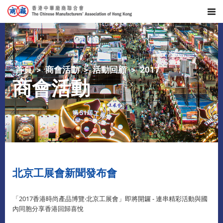
首頁
商會活動
活動回顧
2017
商會活動
北京工展會新聞發布會
「2017香港時尚產品博覽‧北京工展會」即將開鑼 - 連串精彩活動與國
內同胞分享香港回歸喜悅