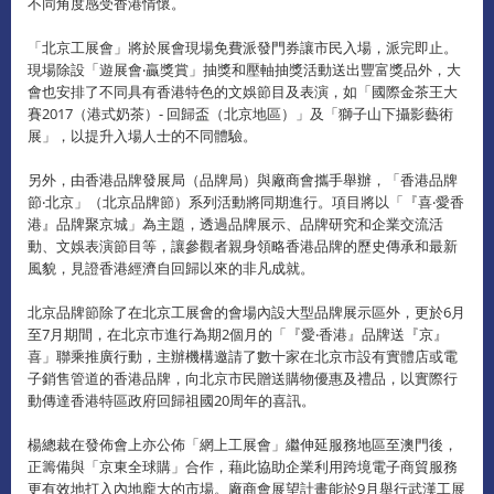
不同角度感受香港情懷。
「北京工展會」將於展會現場免費派發門券讓市民入場，派完即止。
現場除設「遊展會‧贏獎賞」抽獎和壓軸抽獎活動送出豐富獎品外，大
會也安排了不同具有香港特色的文娛節目及表演，如「國際金茶王大
賽2017（港式奶茶）- 回歸盃（北京地區）」及「獅子山下攝影藝術
展」，以提升入場人士的不同體驗。
另外，由香港品牌發展局（品牌局）與廠商會攜手舉辦，「香港品牌
節‧北京」（北京品牌節）系列活動將同期進行。項目將以「『喜‧愛香
港』品牌聚京城」為主題，透過品牌展示、品牌研究和企業交流活
動、文娛表演節目等，讓參觀者親身領略香港品牌的歷史傳承和最新
風貌，見證香港經濟自回歸以來的非凡成就。
北京品牌節除了在北京工展會的會場內設大型品牌展示區外，更於6月
至7月期間，在北京市進行為期2個月的「『愛‧香港』品牌送『京』
喜」聯乘推廣行動，主辦機構邀請了數十家在北京市設有實體店或電
子銷售管道的香港品牌，向北京市民贈送購物優惠及禮品，以實際行
動傳達香港特區政府回歸祖國20周年的喜訊。
楊總裁在發佈會上亦公佈「網上工展會」繼伸延服務地區至澳門後，
正籌備與「京東全球購」合作，藉此協助企業利用跨境電子商貿服務
更有效地打入內地龐大的市場。廠商會展望計畫能於9月舉行武漢工展